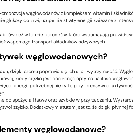
kompozycja węglowodanów z kompleksem witamin i składnikó
 glukozy do krwi, uzupełnia straty energii związane z inten
ównież w formie izotoników, które wspomagają prawidłowe 
wnież wspomaga transport składników odżywczych.
 odżywek węglowodanowych?
ach, dzięki czemu poprawia się ich siła i wytrzymałość. Wę
niowej, kiedy ciężko jest pochłonąć optymalna ilość węglow
ęcej energii potrzebnej nie tylko przy intensywnej aktywnośc
go.
do spożycia i łatwe oraz szybkie w przyrządzaniu. Wystarc
zyswoi szybko. Dodatkowym atutem jest to, że dzięki płynnej f
uplementy węglowodanowe?