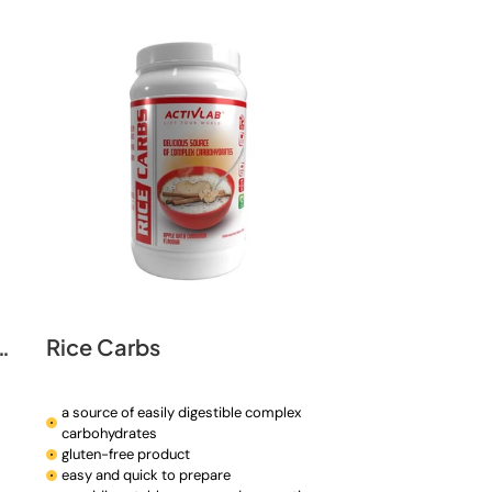
n
drates with a vitamin complex
Rice Carbs
a source of easily digestible complex
carbohydrates
gluten-free product
easy and quick to prepare