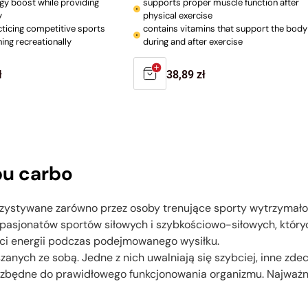
rgy boost while providing
supports proper muscle function after
y
physical exercise
cticing competitive sports
contains vitamins that support the body
ning recreationally
during and after exercise
r
ł
Regular
38,89 zł
price
u carbo
ystywane zarówno przez osoby trenujące sporty wytrzymałoś
z pasjonatów sportów siłowych i szybkościowo-siłowych, który
ci energii podczas podejmowanego wysiłku.
anych ze sobą. Jedne z nich uwalniają się szybciej, inne zd
zbędne do prawidłowego funkcjonowania organizmu. Najważniej