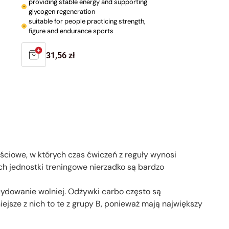
providing stable energy and supporting
glycogen regeneration
suitable for people practicing strength,
figure and endurance sports
Regular
31,56 zł
price
ciowe, w których czas ćwiczeń z reguły wynosi
ch jednostki treningowe nierzadko są bardzo
ecydowanie wolniej. Odżywki carbo często są
sze z nich to te z grupy B, ponieważ mają największy