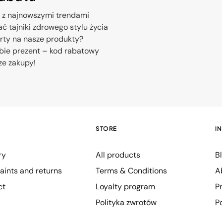
 z najnowszymi trendami
ć tajniki zdrowego stylu życia
erty na nasze produkty?
bie prezent – kod rabatowy
ze zakupy!
STORE
I
ry
All products
B
ints and returns
Terms & Conditions
A
ct
Loyalty program
P
Polityka zwrotów
P