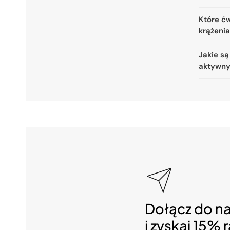
Które ćw
krążeni
Jakie są
aktywny
Dołącz do n
i zyskaj 15% 