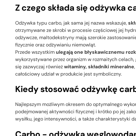
Z czego składa się odżywka c
Odżywka typu carbo, jak sama jej nazwa wskazuje,
skł
otrzymywane ze skrobi w procesie częściowej jej hydro
odżywcze, maltodekstryny mają szerokie zastosowanie 
fizycznie oraz odżywianiu niemowląt.
Przede wszystkim
ulegają one błyskawicznemu rozk
wykorzystywane przez organizm w rozmaitych celach, 
się zazwyczaj również
witaminy, składniki mineralne
całościowy udział w produkcie jest symboliczny.
Kiedy stosować odżywkę car
Najlepszym możliwym okresem do optymalnego wykorz
podejmowanej aktywności fizycznej i krótko po jej za
wysiłku, jego intensywności, a także charakterystyki d
Carbo - odżywka węglowodano