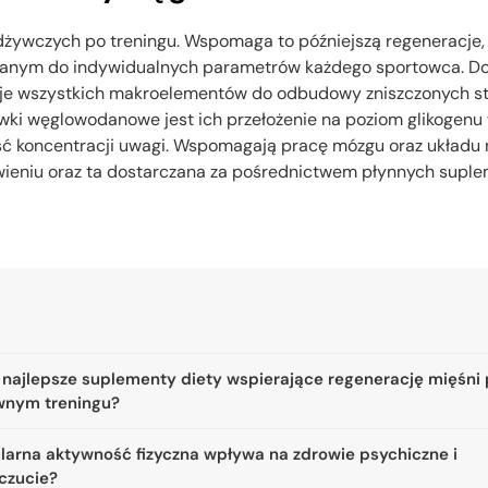
żywczych po treningu. Wspomaga to późniejszą regeneracje, 
nym do indywidualnych parametrów każdego sportowca. Dobr
buje wszystkich makroelementów do odbudowy zniszczonych s
 węglowodanowe jest ich przełożenie na poziom glikogenu w m
koncentracji uwagi. Wspomagają pracę mózgu oraz układu ner
niu oraz ta dostarczana za pośrednictwem płynnych suplem
 najlepsze suplementy diety wspierające regenerację mięśni
wnym treningu?
ularna aktywność fizyczna wpływa na zdrowie psychiczne i
czucie?