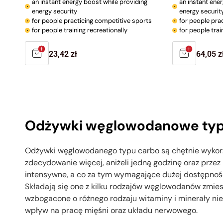
an instant energy boost while providing
an instant ene
energy security
energy securit
for people practicing competitive sports
for people pra
for people training recreationally
for people trai
Regular
23,42 zł
Regula
64,05 z
price
price
Odżywki węglowodanowe typ
Odżywki węglowodanego typu carbo są chętnie wykorz
zdecydowanie więcej, aniżeli jedną godzinę oraz prze
intensywne, a co za tym wymagające dużej dostępnoś
Składają się one z kilku rodzajów węglowodanów zmiesz
wzbogacone o różnego rodzaju witaminy i minerały nie
wpływ na pracę mięśni oraz układu nerwowego.