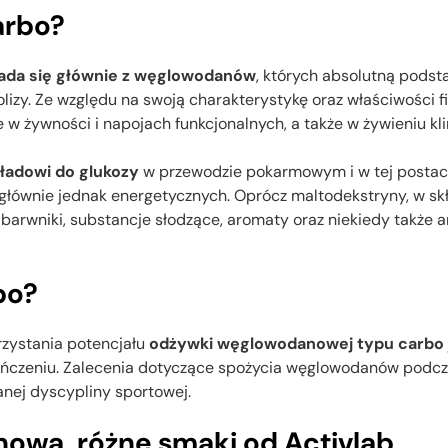
arbo?
ada się głównie z węglowodanów
, których absolutną pods
lizy. Ze względu na swoją charakterystykę oraz właściwości f
w żywności i napojach funkcjonalnych, a także w żywieniu k
ładowi do glukozy
w przewodzie pokarmowym i w tej postaci 
głównie jednak energetycznych. Oprócz maltodekstryny, w s
, barwniki, substancje słodzące, aromaty oraz niekiedy także 
bo?
ystania potencjału
odżywki węglowodanowej typu carbo
kończeniu. Zalecenia dotyczące spożycia węglowodanów podcz
anej dyscypliny sportowej.
wa, różne smaki od Activlab