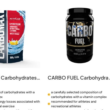
CarboMax Carbohydrates 3000 g
CARBO FUEL Carbohy
of carbohydrates with a
a carefully selected composition of
ex
carbohydrates with a vitamin complex
ergy losses associated with
recommended for athletes and
al exercise
recreational athletes