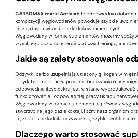
CARBOMAX
marki Activlab
to odpowiednio dobrana 
kompozycji węglowodanów powoduje szybkie uwolnienie
niezbędnych witamin i składników mineralnych.
Węglowodany w formie suplementów możemy spożywać r
wysokiego poziomu energii podczas treningu, ale ró
Jakie są zalety stosowania
Odżywki carbo uzupełniają utracony glikogen w mięśni
przydatne i cenione w procesie budowania masy mięś
odpowiednią ilość cukru jest w stanie wyprodukować wi
funkcjonowania i odpowiedniej pracy układu nerwowe
Węglowodany w formie suplementu są również wygodne 
stworzyć na jego bazie koktajl, który nasz organizm pr
ciężkości, a składniki odżywcze są szybko wchłaniane.
Dlaczego warto stosować s