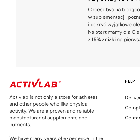
Chcesz być na bieżąco
w suplementacji, pozna
i odkryć wyjątkowe of
Na start mamy dla Cie
z
15% zniżki
na pierws
HELP
Activlab is not only a store for athletes
Delive
and other people who like physical
Compla
activity. We are a proven and reliable
Conta
manufacturer of supplements and
nutrients.
We have many years of experience in the