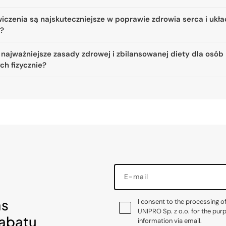
iczenia są najskuteczniejsze w poprawie zdrowia serca i ukł
a?
 najważniejsze zasady zdrowej i zbilansowanej diety dla osób
ch fizycznie?
E-mail
as
I consent to the processing o
UNIPRO Sp. z o.o. for the pur
rabatu
information via email.