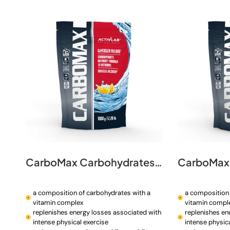
t
i
o
n
:
CarboMax Carbohydrates 1000 g
a composition of carbohydrates with a
a composition 
vitamin complex
vitamin compl
replenishes energy losses associated with
replenishes en
intense physical exercise
intense physic