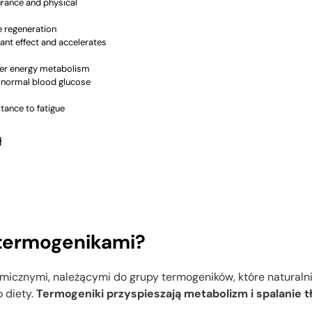
rance and physical
e regeneration
dant effect and accelerates
er energy metabolism
 normal blood glucose
tance to fatigue
r
ł
termogenikami?
znymi, należącymi do grupy termogeników, które naturalnie 
 diety.
Termogeniki przyspieszają metabolizm i spalanie t