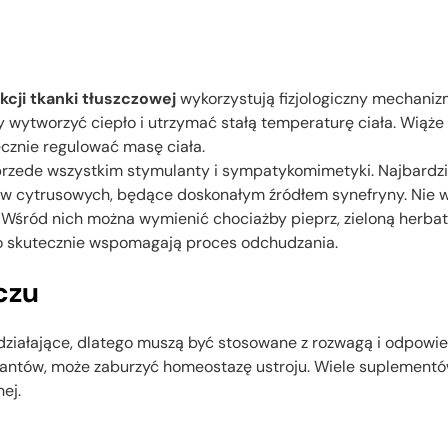
kcji tkanki tłuszczowej
wykorzystują fizjologiczny mechani
y wytworzyć ciepło i utrzymać stałą temperaturę ciała. Wiąż
cznie regulować masę ciała.
rzede wszystkim stymulanty i sympatykomimetyki. Najbardziej 
ów cytrusowych, będące doskonałym źródłem synefryny. Nie 
Wśród nich można wymienić chociażby pieprz, zieloną herbatę
zo skutecznie wspomagają proces odchudzania.
czu
ziałające, dlatego muszą być stosowane z rozwagą i odpowie
ntów, może zaburzyć homeostazę ustroju. Wiele suplementów 
ej.