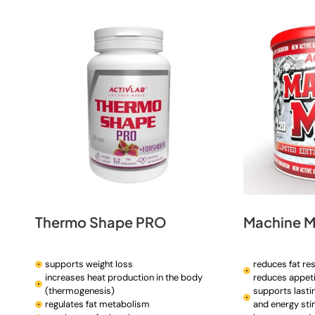
t
i
o
n
:
Thermo Shape PRO
Machine M
supports weight loss
reduces fat re
increases heat production in the body
reduces appet
(thermogenesis)
supports lastin
regulates fat metabolism
and energy sti