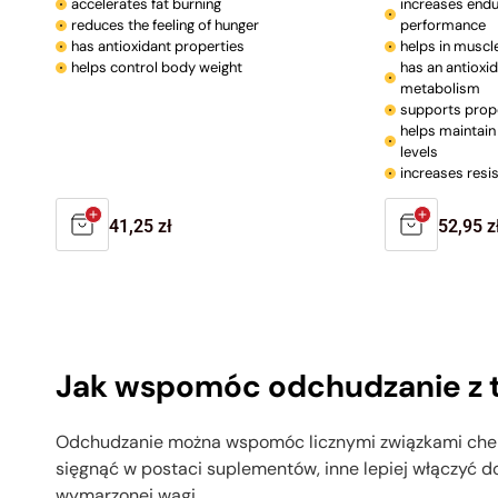
accelerates fat burning
increases endu
reduces the feeling of hunger
performance
has antioxidant properties
helps in muscl
helps control body weight
has an antioxi
metabolism
supports prop
helps maintain
levels
increases resis
Regular
41,25 zł
Regula
52,95 z
price
price
Jak wspomóc odchudzanie z 
Odchudzanie można wspomóc licznymi związkami chemic
sięgnąć w postaci suplementów, inne lepiej włączyć do
wymarzonej wagi.