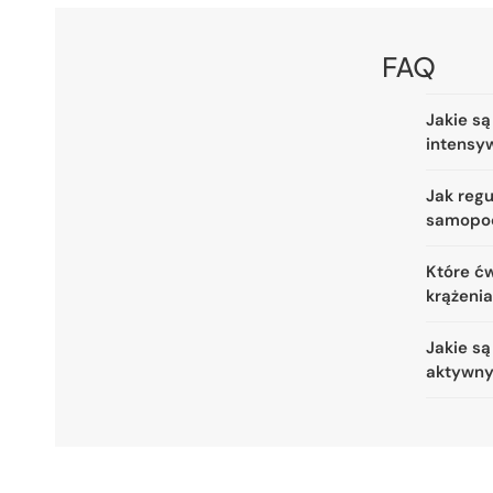
FAQ
Jakie są
intensy
Jak reg
samopo
Które ćw
krążeni
Jakie są
aktywny