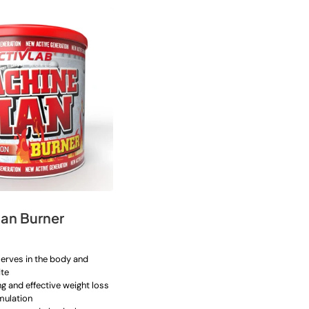
an Burner
serves in the body and
ite
g and effective weight loss
mulation