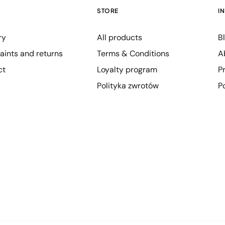
STORE
I
ry
All products
B
ints and returns
Terms & Conditions
A
ct
Loyalty program
P
Polityka zwrotów
P