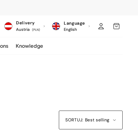
C
Log
MY
Delivery
Language
o
Austria
English
in
CART
(PLN)
u
ions
Knowledge
n
t
r
y
/
r
e
g
SORTUJ: Best selling
i
o