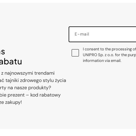
E-mail
as
I consent to the processing o
UNIPRO Sp. z o.o. for the pur
rabatu
information via email.
 z najnowszymi trendami
ć tajniki zdrowego stylu życia
erty na nasze produkty?
bie prezent – kod rabatowy
ze zakupy!