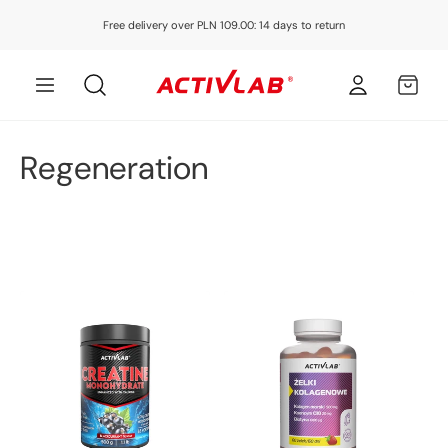
Skip to
Free delivery over PLN 109.00: 14 days to return
content
Log
MY
in
CART
C
Regeneration
o
l
l
e
c
t
i