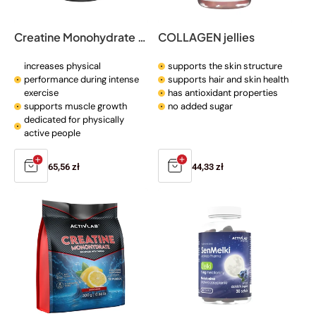
o
n
Creatine Monohydrate 500 g
COLLAGEN jellies
:
increases physical
supports the skin structure
performance during intense
supports hair and skin health
exercise
has antioxidant properties
supports muscle growth
no added sugar
dedicated for physically
active people
Regular
65,56 zł
Regular
44,33 zł
price
price