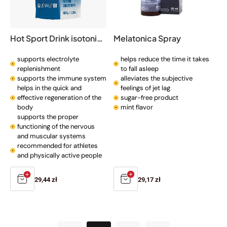
Hot Sport Drink isotonic drink
Melatonica Spray
supports electrolyte
helps reduce the time it takes
replenishment
to fall asleep
supports the immune system
alleviates the subjective
helps in the quick and
feelings of jet lag
effective regeneration of the
sugar-free product
body
mint flavor
supports the proper
functioning of the nervous
and muscular systems
recommended for athletes
and physically active people
Regular
29,44 zł
Regular
29,17 zł
price
price