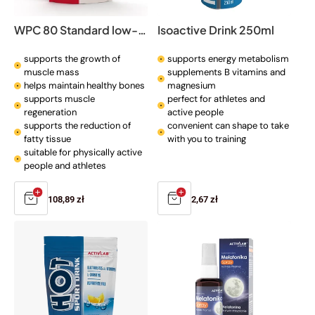
WPC 80 Standard low-sugar protein supplement
Isoactive Drink 250ml
supports the growth of
supports energy metabolism
muscle mass
supplements B vitamins and
helps maintain healthy bones
magnesium
supports muscle
perfect for athletes and
regeneration
active people
supports the reduction of
convenient can shape to take
fatty tissue
with you to training
suitable for physically active
people and athletes
Regular
108,89 zł
Regular
2,67 zł
price
price