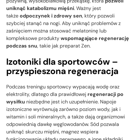
pożywną, wysokobiałkową przekąskę, która
pozwoli
uniknąć katabolizmu mięśni
. Ważny jest
także
odpoczynek i zdrowy sen
, który pozwoli
szybciej stanąć na nogi. Aby uniknąć problemów z
zaśnięciem można stosować melatoninę lub
kompleksowe produkty
wspomagające regenerację
podczas snu
, takie jak preparat Zen.
Izotoniki dla sportowców –
przyspieszona regeneracja
Podczas treningu sportowcy wypacają wodę oraz
elektrolity, dlatego dla prawidłowej
regeneracji po
wysiłku
niezbędne jest ich uzupełnienie. Napoje
izotoniczne wyrównują zarówno poziom wody, jak i
witamin i soli mineralnych, a także dają organizmowi
odpowiednią dawkę węglowodanów. Sód pozwala
uniknąć skurczu mięśni, magnez wspiera
funkcjonowanie układu nerwowego, a inne składniki