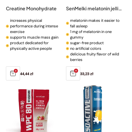
Creatine Monohydrate
SenMelki melatonin jellies
increases physical
melatonin makes it easier to
performance during intense
fall asleep
exercise
1 mg of melatonin in one
supports muscle mass gain
gummy
product dedicated for
sugar-free product
physically active people
no artificial colors
delicious fruity flavor of wild
berries
Regular
44,44 zł
Regular
33,23 zł
price
price