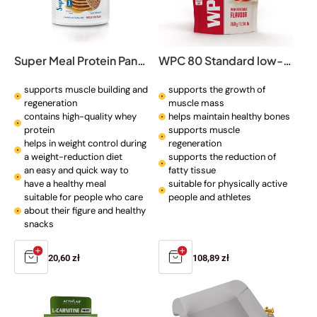
Super Meal Protein Pancakes
WPC 80 Standard low-sugar protein supplement
supports muscle building and
supports the growth of
regeneration
muscle mass
contains high-quality whey
helps maintain healthy bones
protein
supports muscle
helps in weight control during
regeneration
a weight-reduction diet
supports the reduction of
an easy and quick way to
fatty tissue
have a healthy meal
suitable for physically active
suitable for people who care
people and athletes
about their figure and healthy
snacks
Regular
20,60 zł
Regular
108,89 zł
price
price