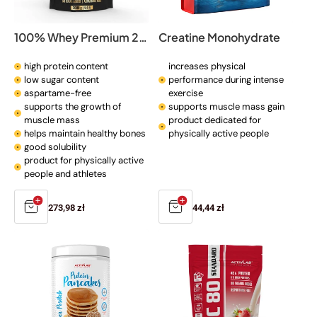
o
n
100% Whey Premium 2000g
Creatine Monohydrate
:
high protein content
increases physical
low sugar content
performance during intense
aspartame-free
exercise
supports the growth of
supports muscle mass gain
muscle mass
product dedicated for
helps maintain healthy bones
physically active people
good solubility
product for physically active
people and athletes
Regular
273,98 zł
Regular
44,44 zł
price
price