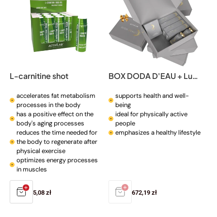
L-carnitine shot
BOX DODA D'EAU + Luna EDP
accelerates fat metabolism
supports health and well-
processes in the body
being
has a positive effect on the
ideal for physically active
body's aging processes
people
reduces the time needed for
emphasizes a healthy lifestyle
the body to regenerate after
physical exercise
optimizes energy processes
in muscles
Regular
5,08 zł
Regular
672,19 zł
price
price