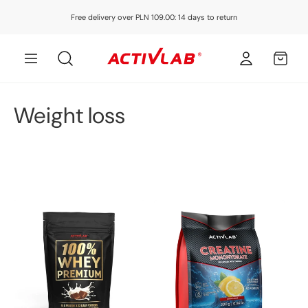
Skip to
Free delivery over PLN 109.00: 14 days to return
content
Log
MY
in
CART
C
Weight loss
o
l
l
e
c
t
i