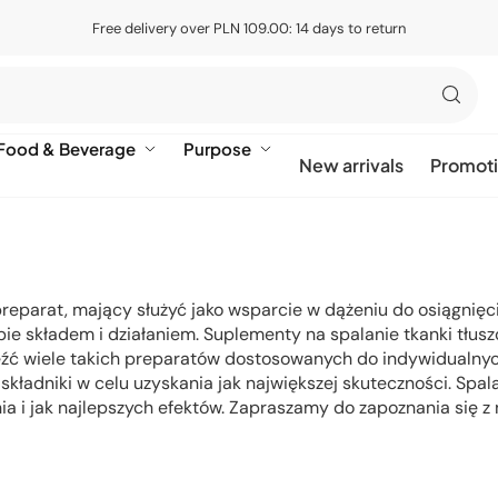
Free delivery over PLN 109.00: 14 days to return
Food & Beverage
Purpose
New arrivals
Promot
preparat, mający służyć jako wsparcie w dążeniu do osiągnięc
iebie składem i działaniem. Suplementy na spalanie tkanki tłu
leźć wiele takich preparatów dostosowanych do indywidualny
kładniki w celu uzyskania jak największej skuteczności. Spal
nia i jak najlepszych efektów. Zapraszamy do zapoznania się