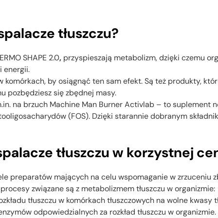
i spalacze tłuszczu?
 THERMO SHAPE 2.0
,
przyspieszają metabolizm, dzięki czemu org
energii.
komórkach, by osiągnąć ten sam efekt. Są też produkty, któ
u pozbędziesz się zbędnej masy.
.in. na brzuch Machine Man Burner Activlab – to suplement 
fruktooligosacharydów (FOS). Dzięki starannie dobranym skład
spalacze tłuszczu w korzystnej ce
wiele preparatów mających na celu wspomaganie w zrzuceniu 
ba procesy związane są z metabolizmem tłuszczu w organizmie:
 rozkładu tłuszczu w komórkach tłuszczowych na wolne kwasy tłu
 enzymów odpowiedzialnych za rozkład tłuszczu w organizmie