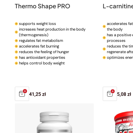
Thermo Shape PRO
L-carnitin
supports weight loss
accelerates fa
increases heat production in the body
the body
(thermogenesis)
has a positive 
regulates fat metabolism
processes
accelerates fat burning
reduces the ti
reduces the feeling of hunger
regenerate afte
has antioxidant properties
optimizes ene
helps control body weight
Regular
41,25 zł
Regula
5,08 zł
price
price