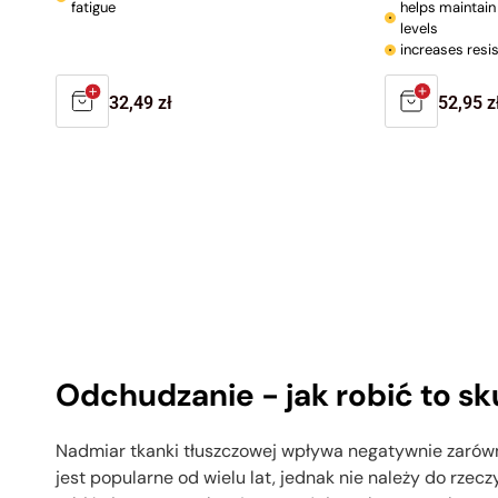
fatigue
helps maintain
levels
increases resis
Regular
32,49 zł
Regula
52,95 z
price
price
Odchudzanie - jak robić to s
Nadmiar tkanki tłuszczowej wpływa negatywnie zarówn
jest popularne od wielu lat, jednak nie należy do rzec