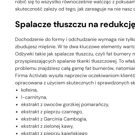
robić się to wszystko równocześnie walcząc z pokusami 
skuteczność zależy od tego, jak zareaguje na nie nas
Spalacze tłuszczu na redukcj
Dochodzenie do formy i odchudzanie wymaga nie tylko ci
zbudujesz mięśnie. W te dwa kluczowe elementy warto 
Odżywki takie jak spalacze tłuszczu, czyli fat burne
przyspieszających spalanie tkanki tłuszczowej. To właś
problemu znajdziesz całą gamę fat burnerów, natomiast
Firma Activlab wyszła naprzeciw oczekiwaniom klientó
opracowana z użyciem skutecznych i sprawdzonych skła
kofeina,
l-carnityna,
ekstrakt z owoców gorzkiej pomarańczy,
ekstrakt z pieprzu czarnego,
ekstrakt z Garcinia Cambogia,
ekstrakt z zielonej kawy,
ekstrakt z pieprzu kajeńskiego