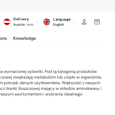
C
Log
MY
Delivery
Language
o
Austria
English
in
CART
(PLN)
u
ions
Knowledge
n
t
r
y
/
ia wymarzonej sylwetki. Pod tą kategorią produktów
szczowej zwiększają metabolizm lub ciepło w organizmie,
r
ch potrzeb danych użytkowników. Większość z naszych
e
acz tkanki tłuszczowej mający w składzie aminokwasy i
g
 z naszym asortymentem i wybrania idealnego
i
o