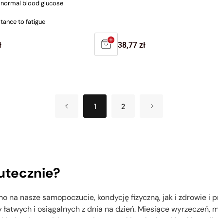
 normal blood glucose
tance to fatigue
r
ł
Regular
38,77 zł
price
1
2
kutecznie?
o na nasze samopoczucie, kondycję fizyczną, jak i zdrowie i
zy łatwych i osiągalnych z dnia na dzień. Miesiące wyrzeczeń, 