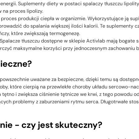
nergii. Suplementy diety w postaci spalaczy tłuszczu lipolity
 na proces lipolizy.
proces produkcji ciepła w organizmie. Wykorzystujące ją sup
owadzić do spalania większej ilości kalorii. Te suplementy częs
ńczy, które zwiększają termogenezę.
palacze tłuszczu dostępne w sklepie Activlab mają bogate sk
tarczyć maksymalne korzyści przy jednoczesnym zachowaniu 
pieczne?
powszechnie uważane za bezpieczne, dzięki temu są dostępne
soby, które cierpią na przewlekłe choroby układu sercowo-na
a tętno i zwiększa ciśnienie tętnicze we krwi, z tego powodu 
ających problemy z zaburzeniami rytmu serca. Długotrwałe st
nie - czy jest skuteczny?