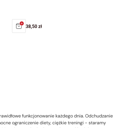
Regular
38,50 zł
price
 prawidłowe funkcjonowanie każdego dnia. Odchudzanie
mocne ograniczenie diety, ciężkie treningi - staramy