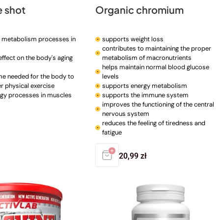
e shot
Organic chromium
t metabolism processes in
supports weight loss
contributes to maintaining the proper
effect on the body's aging
metabolism of macronutrients
helps maintain normal blood glucose
me needed for the body to
levels
r physical exercise
supports energy metabolism
rgy processes in muscles
supports the immune system
improves the functioning of the central
nervous system
reduces the feeling of tiredness and
fatigue
r
Regular
20,99 zł
price