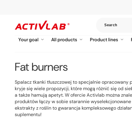
Skip to
content
Your goal
All products
Product lines
C
Fat burners
o
Spalacz tkanki tłuszczowej to specjalnie opracowany 
l
kryje się wiele propozycji, które mogą różnić się od s
a także hamują apetyt. W ofercie Activlab można zna
l
produktów łączy w sobie starannie wyselekcjonowane s
ekstrakty z roślin to gwarancja kompleksowego działa
e
suplementu!
c