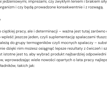
jedzeniowymi, imprezami, czy zwykłym leniem i brakiem siły. M
z organizm i czy będą prowadzone konsekwentnie i z rozwagą.
ę
ężkiej pracy, ale i determinacji – ważna jest tutaj zarówno di
wpleść jeszcze jeden, czyli suplementację spalaczami tłuszc
ry należą do grupy termogeników czyli mocnych spalaczy – sub
nie dzięki nim możesz osiągnąć lepsze rezultaty z ćwiczeń i s
 istotne jest to, aby wybrać produkt najbardziej odpowiedni
w, wprowadzając wiele nowości opartych o lata pracy najleps
dników, takich jak: