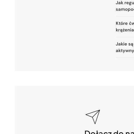
Jak reg
samopo
Które ćw
krążeni
Jakie są
aktywny
Dołącz do n