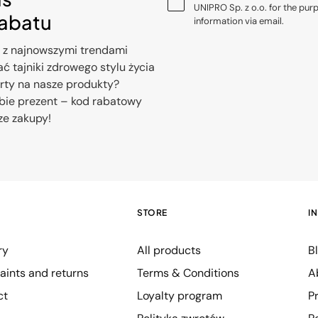
UNIPRO Sp. z o.o. for the pur
rabatu
information via email.
 z najnowszymi trendami
ć tajniki zdrowego stylu życia
erty na nasze produkty?
bie prezent – kod rabatowy
ze zakupy!
STORE
I
ry
All products
B
ints and returns
Terms & Conditions
A
ct
Loyalty program
P