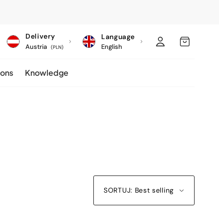
C
Log
MY
Delivery
Language
o
Austria
English
in
CART
(PLN)
u
ions
Knowledge
n
t
r
y
/
r
e
g
SORTUJ: Best selling
i
o