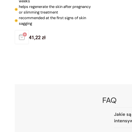
weeks
helps regenerate the skin after pregnancy
or slimming treatment
recommended at the first signs of skin
sagging
Regular
41,22 zł
price
FAQ
Jakie są
intensy