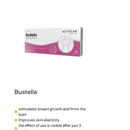
t
i
o
n
:
Bustella
stimulates breast growth and firms the
bust
improves skin elasticity
the effect of use is visible after just 3