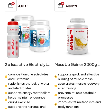
Regular
64,43 zł
Regular
50,82 zł
price
price
2 x Isoactive Electrolytes + BOTTLE
Mass Up Gainer 2000g jar
composition of electrolytes
supports quick and effective
and B vitamins
building of muscle mass
replenishes the lack of water
accelerates muscle recovery
and electrolytes
after training
supports energy metabolism
prevents muscle catabolic
helps maintain endurance
processes
during exercise
improves fat metabolism and
supports the nervous and
body functions