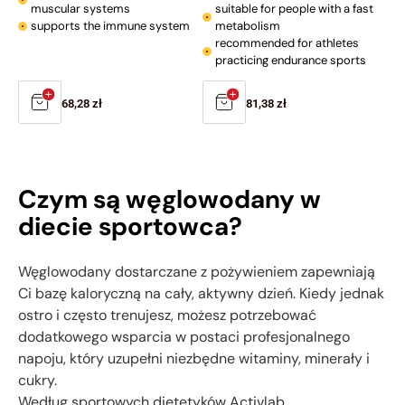
muscular systems
suitable for people with a fast
supports the immune system
metabolism
recommended for athletes
practicing endurance sports
Regular
68,28 zł
Regular
81,38 zł
price
price
Czym są węglowodany w
diecie sportowca?
Węglowodany dostarczane z pożywieniem zapewniają
Ci bazę kaloryczną na cały, aktywny dzień. Kiedy jednak
ostro i często trenujesz, możesz potrzebować
dodatkowego wsparcia w postaci profesjonalnego
napoju, który uzupełni niezbędne witaminy, minerały i
cukry.
Według sportowych dietetyków Activlab