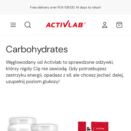
Skip to
Free delivery over PLN 109.00: 14 days to return
content
Log
MY
in
CART
C
Carbohydrates
o
Węglowodany od Activlab to sprawdzone odżywki,
l
którzy nigdy Cię nie zawiodą. Gdy potrzebujesz
zastrzyku energii, opadasz z sił, ale chcesz jechać dalej,
l
uzupełnij poziom glukozy!
e
c
t
i