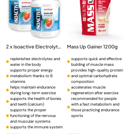
o
n
:
2 x Isoactive Electrolytes 630 g
Mass Up Gainer 1200g
replenishes electrolytes and
supports quick and effective
water in the body
building of muscle mass
supports proper energy
provides high-quality protein
metabolism thanks to B
and optimal carbohydrate
vitamins
composition
helps maintain endurance
accelerates muscle
during long-term exercise
regeneration after exercise
supports the health of bones
recommended for people
and teeth (calcium)
with a fast metabolism and
supports the proper
those practicing endurance
functioning of the nervous
sports
and muscular systems
supports the immune system