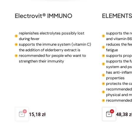
Electrovit® IMMUNO
replenishes electrolytes possibly lost
supports the 
during fever
and vitamin B6
supports the immune system (vitamin C)
reduces the fee
the addition of elderberry extract is
fatigue
recommended for people who want to
supports prop
strengthen their immunity
supports the f
system and psy
has anti-infla
properties
protects the c
recommended f
physical and m
recommended 
Regular
15,18 zł
Regula
48,38 z
price
price