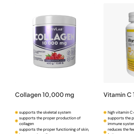
t
i
o
n
:
Collagen 10,000 mg
Vitamin C
supports the skeletal system
high vitamin C
supports the proper production of
supports the p
collagen
immune syst
supports the proper functioning of skin,
reduces the fee