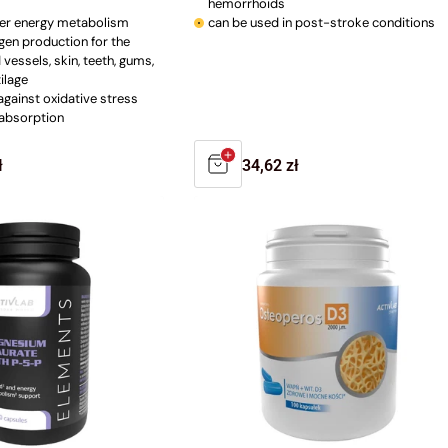
hemorrhoids
er energy metabolism
can be used in post-stroke conditions
gen production for the
 vessels, skin, teeth, gums,
ilage
against oxidative stress
 absorption
r
ł
Regular
34,62 zł
price