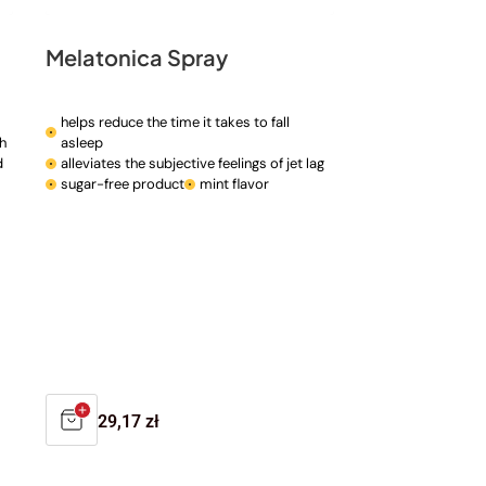
Melatonica Spray
helps reduce the time it takes to fall
h
asleep
d
alleviates the subjective feelings of jet lag
sugar-free product
mint flavor
Regular
29,17 zł
price