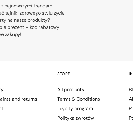
 z najnowszymi trendami
ć tajniki zdrowego stylu życia
erty na nasze produkty?
bie prezent – kod rabatowy
ze zakupy!
STORE
I
ry
All products
B
ints and returns
Terms & Conditions
A
ct
Loyalty program
P
Polityka zwrotów
P