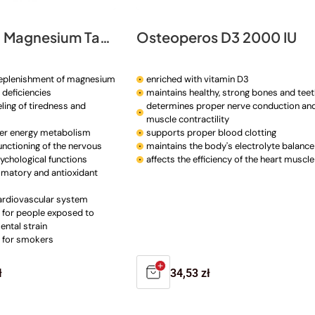
ELEMENTS Magnesium Taurate with P-5-P
Osteoperos D3 2000 IU
replenishment of magnesium
enriched with vitamin D3
 deficiencies
maintains healthy, strong bones and teet
ling of tiredness and
determines proper nerve conduction an
muscle contractility
er energy metabolism
supports proper blood clotting
unctioning of the nervous
maintains the body's electrolyte balance
chological functions
affects the efficiency of the heart muscle
mmatory and antioxidant
ardiovascular system
or people exposed to
ental strain
for smokers
r
ł
Regular
34,53 zł
price