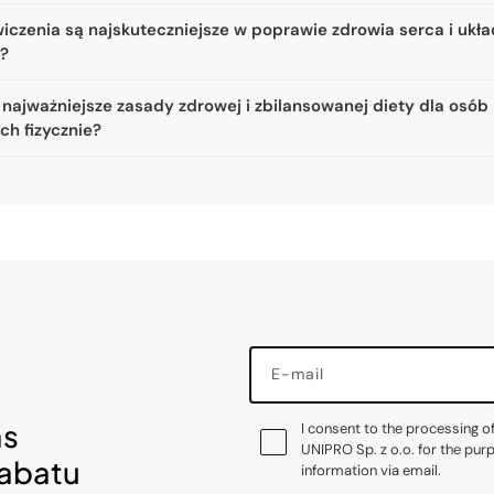
iczenia są najskuteczniejsze w poprawie zdrowia serca i ukł
a?
 najważniejsze zasady zdrowej i zbilansowanej diety dla osób
ch fizycznie?
E-mail
as
I consent to the processing o
UNIPRO Sp. z o.o. for the pur
rabatu
information via email.