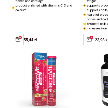
bones and cartilage
fatigue
product enriched with vitamins C, D and
supports prop
calcium
supports colla
health of blood
bones and cart
protects cells 
increases iron
Regular
55,44 zł
Regula
23,93 z
price
price