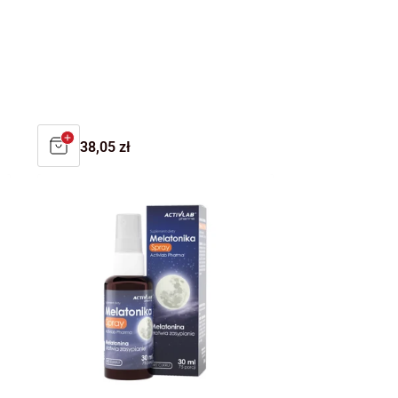
Regular
38,05 zł
price