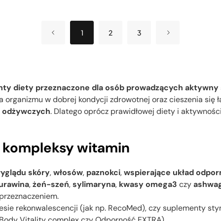
1
2
3
ty diety przeznaczone dla osób prowadzących aktywny s
 organizmu w dobrej kondycji zdrowotnej oraz cieszenia się
w odżywczych
. Dlatego oprócz prawidłowej diety i aktywnośc
i kompleksy witamin
yglądu skóry
,
włosów
,
paznokci
,
wspierające układ odpo
urawina
,
żeń-szeń
,
sylimaryna
,
kwasy omega3
czy
ashwa
 przeznaczeniem.
resie rekonwalescencji (jak np. RecoMed), czy suplementy s
 Body Vitality complex czy Odporność EXTRA).