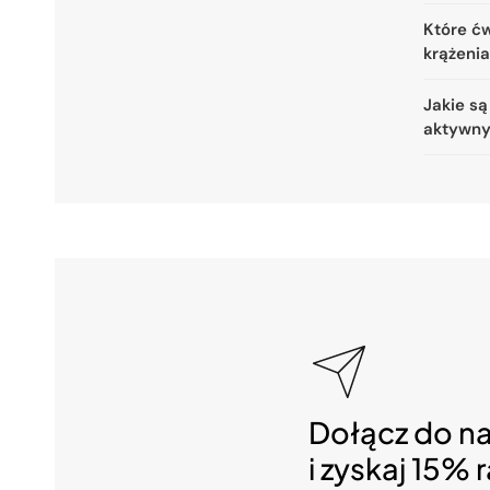
Które ćw
krążeni
Jakie są
aktywny
Dołącz do n
i zyskaj 15% 