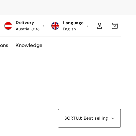
C
Log
MY
Delivery
Language
o
Austria
English
in
CART
(PLN)
u
ions
Knowledge
n
t
r
y
/
r
e
g
SORTUJ: Best selling
i
o