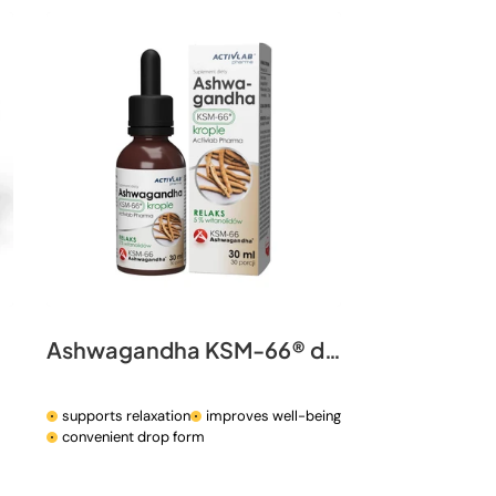
n
Ashwagandha KSM-66® drops
supports relaxation
improves well-being
convenient drop form