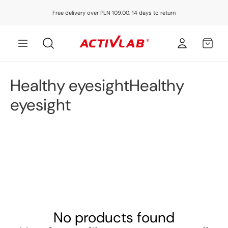
Skip to
Free delivery over PLN 109.00: 14 days to return
content
Log
MY
in
CART
C
Healthy eyesightHealthy
o
eyesight
l
l
e
c
t
No products found
i