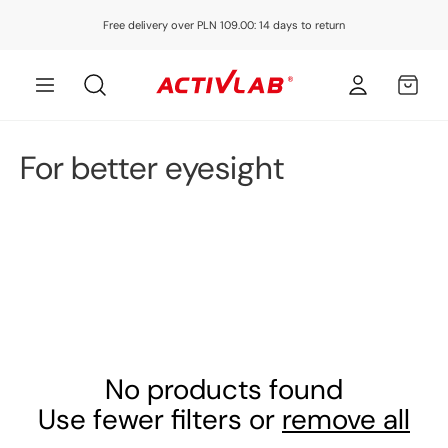
Skip to
Free delivery over PLN 109.00: 14 days to return
content
Log
MY
in
CART
C
For better eyesight
o
l
l
e
c
No products found
t
Use fewer filters or
remove all
i