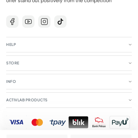
offer stand out positively from the competition
Facebook
YouTube
Instagram
TikTok
HELP
STORE
INFO
ACTIVLAB PRODUCTS
Payment
methods
Copyright © 2026 Activlab