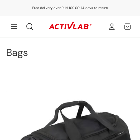
Skip to
Free delivery over PLN 109.00: 14 days to return
content
Log
MY
in
CART
C
Bags
o
l
l
e
c
t
i